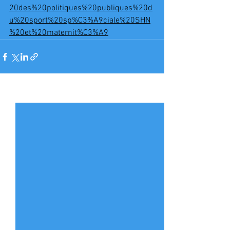
20des%20politiques%20publiques%20d
u%20sport%20sp%C3%A9ciale%20SHN
%20et%20maternit%C3%A9
Voir tout
Posts récents