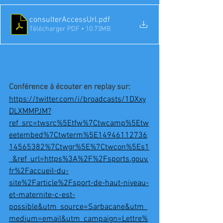
consulterAccessUrl
.pdf
Télécharger PDF • 10.73MB
Conférence à écouter en replay sur:
https://twitter.com/i/broadcasts/1DXxy
DLXMMPJM?
ref_src=twsrc%5Etfw%7Ctwcamp%5Etw
eetembed%7Ctwterm%5E14946112736
14565382%7Ctwgr%5E%7Ctwcon%5Es1
_&ref_url=https%3A%2F%2Fsports.gouv.
fr%2Faccueil-du-
site%2Farticle%2Fsport-de-haut-niveau-
et-maternite-c-est-
possible&utm_source=Sarbacane&utm_
medium=email&utm_campaign=Lettre%