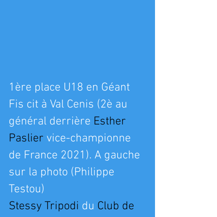
1ère place U18 en Géant 
Fis cit à Val Cenis (2è au 
général derrière 
Esther 
Paslier
 vice-championne 
de France 2021). A gauche 
sur la photo (Philippe 
Testou)
Stessy Tripodi
 du 
Club de 