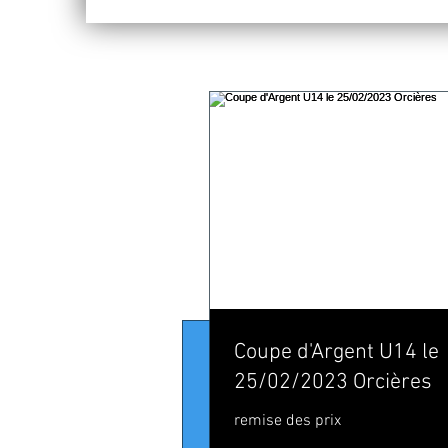
25 avr. 2022
Coupe d'Argent U14 le
[ALPIN] 
25/02/2023 Orcières
RÉGIONAU
remise des prix