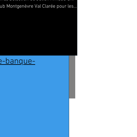
lub Montgenèvre Val Clarée pour les
hampionnats du Monde U23...
AUX U18
e aller 
pin-
e-banque-