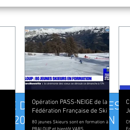
Opération PASS-NEIGE de la
C
FÊTE DU SKI_REMISE DES 
Fédération Française de Ski
J
X 2022_CIRCUIT ALPIN C
80 jeunes Skieurs sont en formation à
C
PRALOUP et bientôt VARS
F