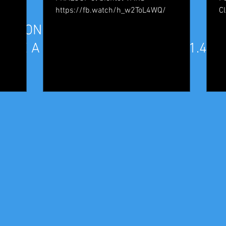
https://fb.watch/h_w2ToL4WQ/
C
C
TILLON CE MATIN
Revenez bientôt
NDE A VALGARDENA DEPART 11.45
Dès que de nouveaux posts seront publiés, vous les verrez ici.