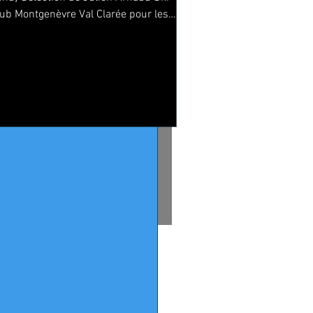
lub Montgenèvre Val Clarée pour les
hampionnats du Monde U23...