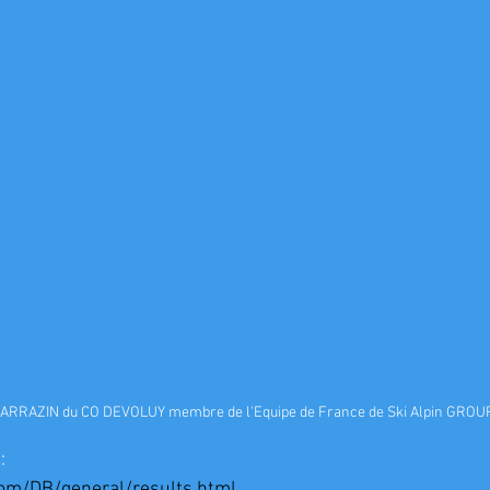
ARRAZIN du CO DEVOLUY membre de l'Equipe de France de Ski Alpin GROU
:
om/DB/general/results.html...