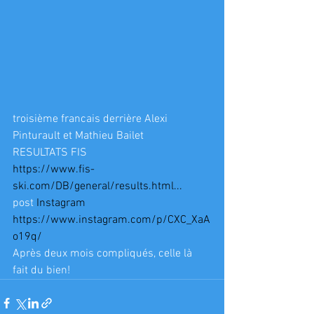
troisième francais derrière Alexi 
Pinturault et Mathieu Bailet
RESULTATS FIS
https://www.fis-
ski.com/DB/general/results.html...
post 
Instagram
https://www.instagram.com/p/CXC_XaA
o19q/
Après deux mois compliqués, celle là 
fait du bien!