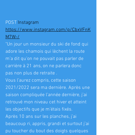
POST 
Instagram
https://www.instagram.com/p/CbxVFnK
M7W-/
"Un jour un monsieur du ski de fond qui 
adore les chamois qui lèchent la route 
m’a dit qu’on ne pouvait pas parler de 
carrière à 21 ans, on ne parlera donc 
pas non plus de retraite .
Vous l’aurez compris, cette saison 
2021/2022 sera ma dernière. Après une 
saison compliquée l’année dernière, j’ai 
retrouvé mon niveau cet hiver et atteint 
les objectifs que je m’étais fixés.
Après 10 ans sur les planches, j’ai 
beaucoup ri, appris, grandi et surtout j’ai 
pu toucher du bout des doigts quelques 