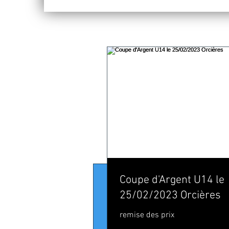
15 mars 2022
Coupe d'Argent U14 le
[PORTFOL
25/02/2023 Orcières
Lygna NO
remise des prix