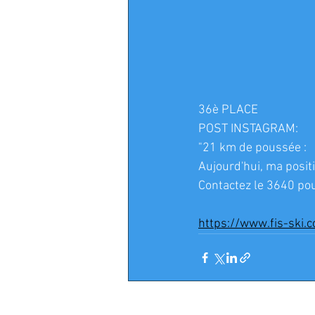
36è PLACE
POST INSTAGRAM:
"21 km de poussée :
Aujourd'hui, ma posit
Contactez le 3640 pou
https://www.fis-ski.
Posts récents