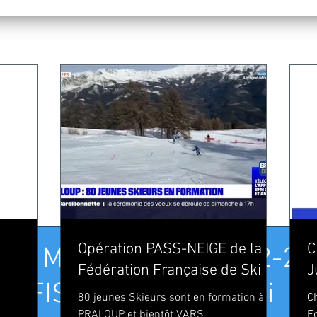
Opération PASS-NEIGE de la
C
IO] Maëlle Veyre 27-02-20
Fédération Française de Ski
J
R_FIS Junior World Ski
80 jeunes Skieurs sont en formation à
C
PRALOUP et bientôt VARS
F