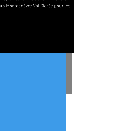
lub Montgenèvre Val Clarée pour les
hampionnats du Monde U23...