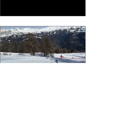
Opération PASS-NEIGE de la
Fédération Française de Ski
80 jeunes Skieurs sont en formation à
PRALOUP et bientôt VARS
https://fb.watch/h_w2ToL4WQ/