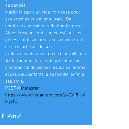
de pensée.
Martin laissera un vide immense pour 
ses proches et son entourage. De 
nombreux entraineurs du Comité de ski 
Alpes Provence qui l'ont côtoyé sur les 
pistes, sur les courses, se souviendront 
de sa courtoisie, de son 
professionnalisme et de sa bienveillance.
Toute l'équipe du Comité présente ses 
sincères condoléances, à Elsa sa femme 
et ses deux enfants, à sa famille, enfin à 
ses amis.
POST @
Instagran
https://www.instagram.com/p/CY_5_oX
MykB/...