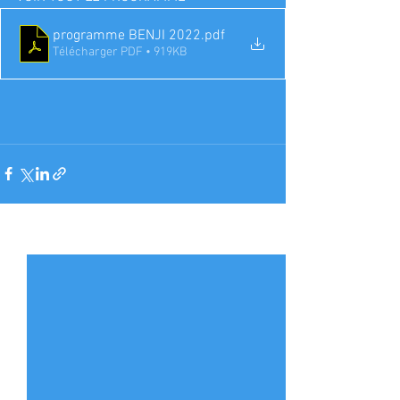
programme BENJI 2022
.pdf
Télécharger PDF • 919KB
Voir tout
Posts récents