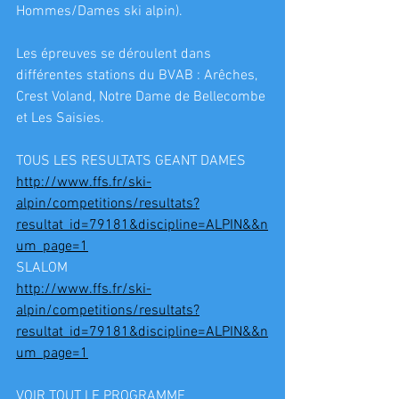
Hommes/Dames ski alpin).
Les épreuves se déroulent dans 
différentes stations du BVAB : Arêches, 
Crest Voland, Notre Dame de Bellecombe 
et Les Saisies. 
TOUS LES RESULTATS GEANT DAMES
http://www.ffs.fr/ski-
alpin/competitions/resultats?
resultat_id=79181&discipline=ALPIN&&n
um_page=1
SLALOM
http://www.ffs.fr/ski-
alpin/competitions/resultats?
resultat_id=79181&discipline=ALPIN&&n
um_page=1
VOIR TOUT LE PROGRAMME