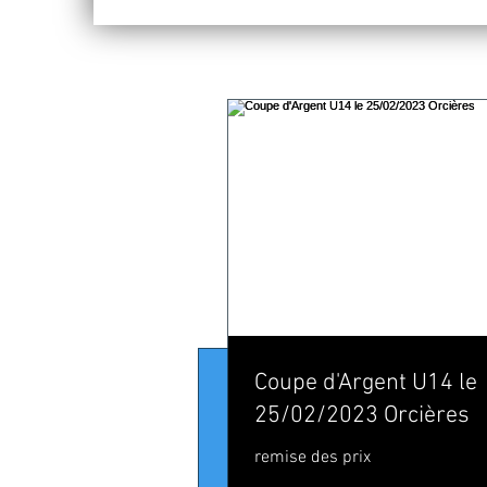
26 oct. 2021
Coupe d'Argent U14 le
[ALPIN] C
25/02/2023 Orcières
faut joue
remise des prix