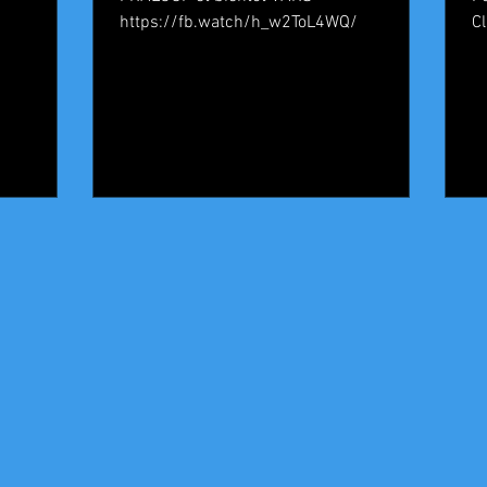
https://fb.watch/h_w2ToL4WQ/
C
C
Revenez bientôt
Dès que de nouveaux posts seront publiés, vous les verrez ici.