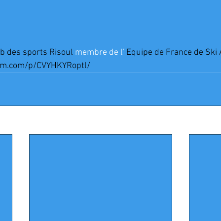
b des sports Risoul
 membre de l' 
Equipe de France de Ski 
am.com/p/CVYHKYRoptl/