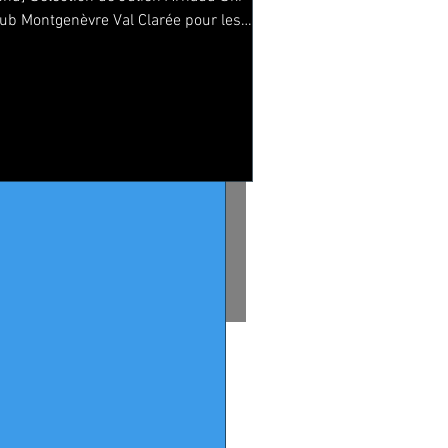
lub Montgenèvre Val Clarée pour les
hampionnats du Monde U23...