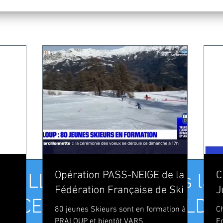
Opération PASS-NEIGE de la
C
AMILLE CERUTTI "Dans la vi
Fédération Française de Ski
J
r..." CE WEEK END A SOLDE
80 jeunes Skieurs sont en formation à
C
PRALOUP et bientôt VARS
F