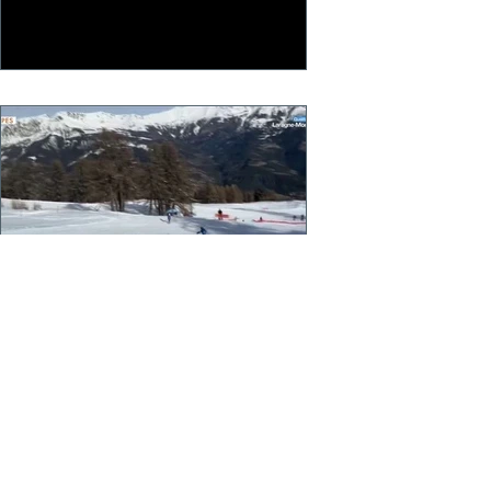
Opération PASS-NEIGE de la
Fédération Française de Ski
80 jeunes Skieurs sont en formation à
PRALOUP et bientôt VARS