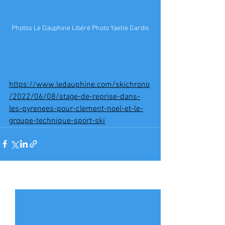
Photos Le Dauphine Libéré Photo Yaelle Gardis
https://www.ledauphine.com/skichrono
/2022/06/08/stage-de-reprise-dans-
les-pyrenees-pour-clement-noel-et-le-
groupe-technique-sport-ski
Voir tout
Posts récents