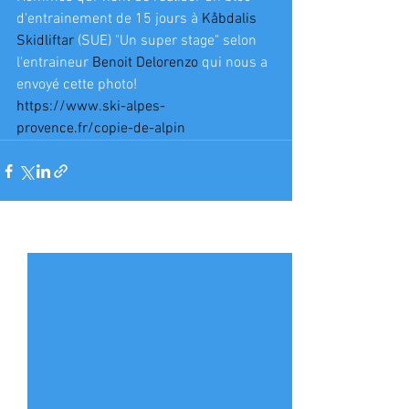
d'entrainement de 15 jours à 
Kåbdalis 
Skidliftar
 (SUE) "Un super stage" selon 
l'entraineur 
Benoit Delorenzo
 qui nous a 
envoyé cette photo!
https://www.ski-alpes-
provence.fr/copie-de-alpin
Voir tout
Posts récents