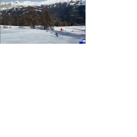
Opération PASS-NEIGE de la
Fédération Française de Ski
80 jeunes Skieurs sont en formation à
PRALOUP et bientôt VARS
https://fb.watch/h_w2ToL4WQ/