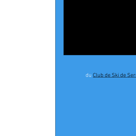
_DESCENTE : 
_SUPER G : 1
-
Tifany Rx
 du 
Groupe
du 
Club de Ski de Ser