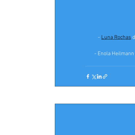
- 
Luna Rochas
 
- Enola Heilmann
Posts récents