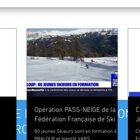
Opération PASS-NEIGE de la
C
LISTE DES DAMES DU COMI
Fédération Française de Ski
J
A ORCIERES
80 jeunes Skieurs sont en formation à
C
PRALOUP et bientôt VARS
F