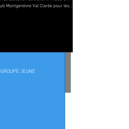
lub Montgenèvre Val Clarée pour les
hampionnats du Monde U23...
ce de Ski Alpin
in GROUPE JEUNE 