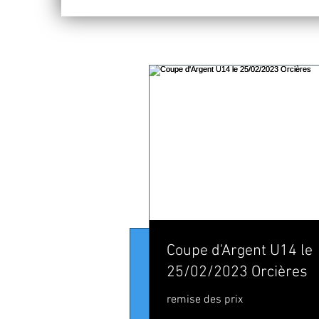
5 janv. 2022
Coupe d'Argent U14 le
[ALPIN] 
25/02/2023 Orcières
COURSE 
remise des prix