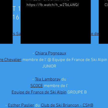
https://fb.watch/h_w2ToL4WQ/
C
12 ET 13 JANVIER 22
C
5 ET 16 JANVIER 22
Revenez bientôt
Dès que de nouveaux posts seront publiés, vous les verrez ici.
 Skieurs Sauze Barcelonnette
 membre de l' 
Equipe de Fran
GROUPE B
- 
Chiara Pogneaux
re Chevalier
 membre de l' @ Equipe de France de Ski Alp
JUNIOR
- 
Téa Lamboray
 du
SCOCE
 membre de l’
Equipe de France de Ski Alpin
 GROUPE B
- 
Esther Paslier
 du 
Club de Ski Briançon - CSHB