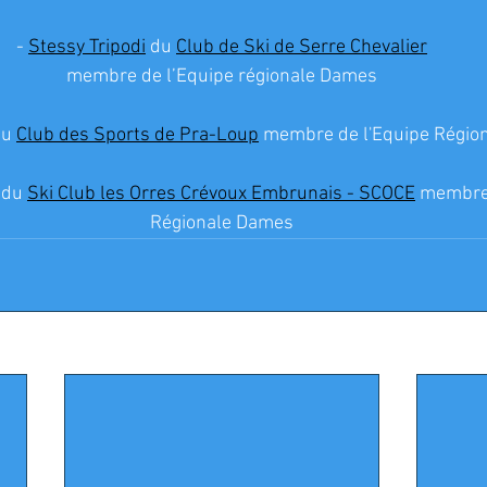
- 
Stessy Tripodi
 du 
Club de Ski de Serre Chevalier
membre de l’Equipe régionale Dames
du 
Club des Sports de Pra-Loup
 membre de l'Equipe Régio
 du 
Ski Club les Orres Crévoux Embrunais - SCOCE
 membre 
Régionale Dames