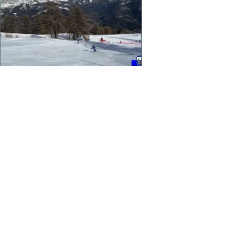
Opération PASS-NEIGE de la
Fédération Française de Ski
80 jeunes Skieurs sont en formation à
PRALOUP et bientôt VARS
https://fb.watch/h_w2ToL4WQ/