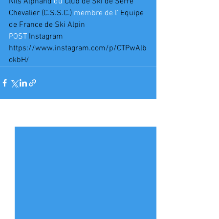
Nils Alphand
 du 
Club de Ski de Serre 
Chevalier (C.S.S.C.)
 membre de l' 
Equipe 
de France de Ski Alpin
POST 
Instagram
https://www.instagram.com/p/CTPwAlb
okbH/
Voir tout
Posts récents