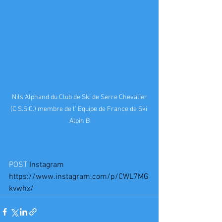
 Nils Alphand du Club de Ski de Serre Chevalier 
(C.S.S.C.) membre de l' Equipe de France de Ski 
Alpin B
POST 
Instagram
https://www.instagram.com/p/CWL7MG
kvwhx/