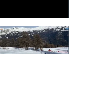
Opération PASS-NEIGE de la
Fédération Française de Ski
80 jeunes Skieurs sont en formation à
PRALOUP et bientôt VARS