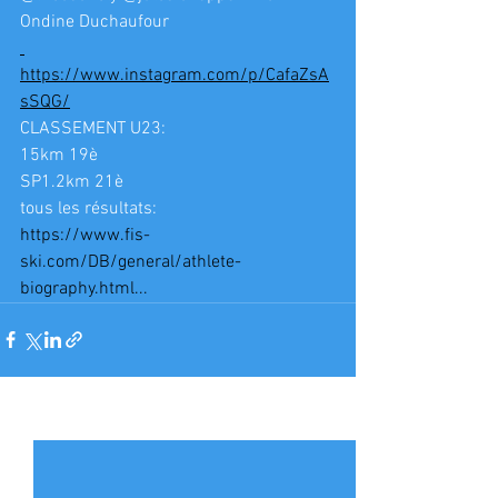
Ondine Duchaufour
https://www.instagram.com/p/CafaZsA
sSQG/
CLASSEMENT U23:
15km 19è
SP1.2km 21è
tous les résultats:
https://www.fis-
ski.com/DB/general/athlete-
biography.html...
Voir tout
Posts récents