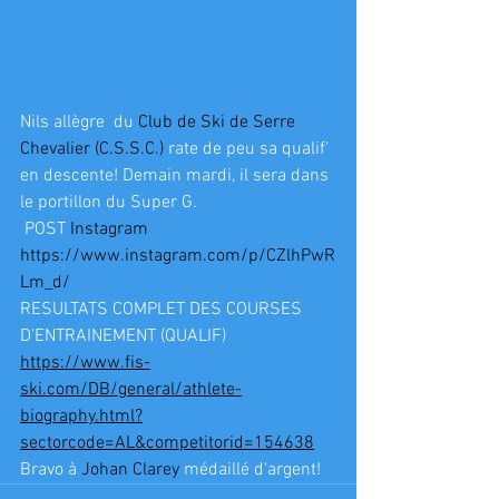
Nils allègre  du 
Club de Ski de Serre 
Chevalier (C.S.S.C.)
 rate de peu sa qualif' 
en descente! Demain mardi, il sera dans 
le portillon du Super G. 
 POST 
Instagram
https://www.instagram.com/p/CZlhPwR
Lm_d/
RESULTATS COMPLET DES COURSES 
D'ENTRAINEMENT (QUALIF)
https://www.fis-
ski.com/DB/general/athlete-
biography.html?
sectorcode=AL&competitorid=154638
Bravo à 
Johan Clarey
 médaillé d'argent!