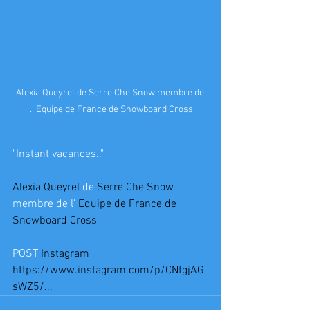
Alexia Queyrel de Serre Che Snow membre de 
l' Equipe de France de Snowboard Cross
"Instant vacances.."
Alexia Queyrel
 de 
Serre Che Snow
membre de l' 
Equipe de France de 
Snowboard Cross
POST 
Instagram
https://www.instagram.com/p/CNfgjAG
sWZ5/...