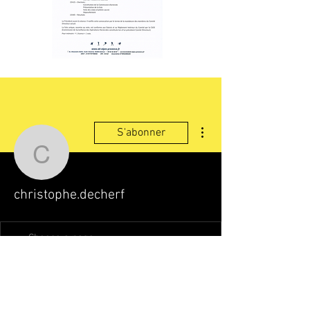
Plus d'actions
S'abonner
christophe.decherf
christophe.decherf