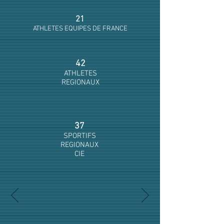
déclaration d'impôt sur les sociétés
et conserve le reçu à l'appui de ma
21
comptabilité
ATHLETES EQUIPES DE FRANCE
Ex : Un don de 500 euros ne vous
coûtera que 200 euros
42
ATHLETES
· Je suis une entreprise soumise
REGIONAUX
à l'impôt sur le revenu :
Si vous exercez une activité
indépendante, vous pouvez choisir
entre la réduction d'impôt pour
37
dons, ouverte à tous, et la réduction
SPORTIFS
d'impôt spécifique prévue dans le
REGIONAUX
CIE
cadre du mécénat d'entreprise.