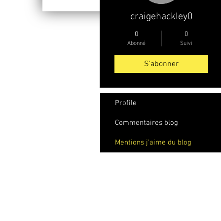
craigehackley0
0
0
Abonné
Suivi
S'abonner
Profile
Commentaires blog
Mentions j'aime du blog