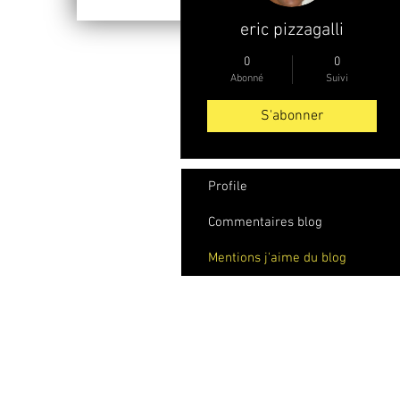
eric pizzagalli
0
0
Abonné
Suivi
S'abonner
Profile
Commentaires blog
Mentions j'aime du blog