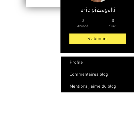
eric pizzagalli
0
0
Abonné
Suivi
S'abonner
Profile
Commentaires blog
Mentions j'aime du blog