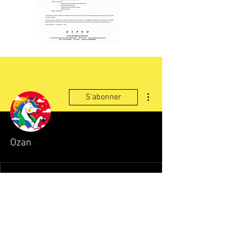
Plus d'actions
S'abonner
Ozan